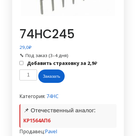
74HC245
29,0
₽
🔧 Под заказ (3–4 дня)
Добавить страховку за
2,9
₽
Количество
Заказать
товара
74HC245
Категория:
74HC
📌 Отечественный аналог:
КР1564АП6
Продавец:
Pavel