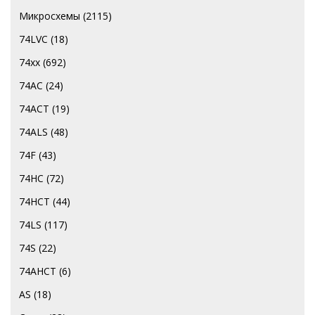
Микросхемы
(2115)
74LVC
(18)
74хх
(692)
74AC
(24)
74ACT
(19)
74ALS
(48)
74F
(43)
74HC
(72)
74HCT
(44)
74LS
(117)
74S
(22)
74АНСТ
(6)
AS
(18)