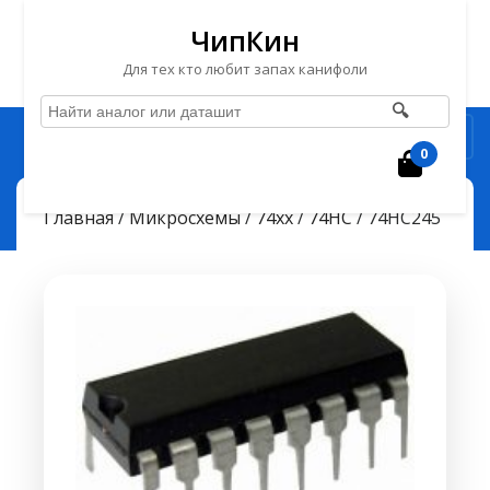
ЧипКин
Для тех кто любит запах канифоли
🔍
Перейти
Рубрика
к
0
Корзин
содержимому
Перейти
ЧипКин
74HC245
> >
Главная
/
Микросхемы
/
74хх
/
74HC
/ 74HC245
к
содержимому