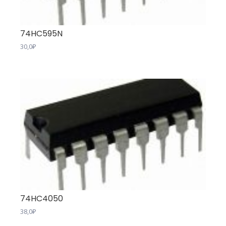
74HC595N
30,0
₽
74HC4050
38,0
₽