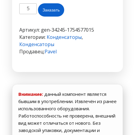
Количество
Заказать
товара
Конденсатор
полиэстеровый
Артикул:
gen-34245-1754577015
(зелёный)
Категории:
Конденсаторы
,
—
Конденсаторы
:
Продавец:
Pavel
2A223J
100V
Внимание:
данный компонент является
бывшим в употреблении. Извлечён из ранее
использованного оборудования.
Работоспособность не проверена, внешний
вид может отличаться от нового. Без
заводской упаковки, документации и