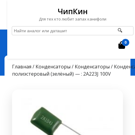
ЧипКин
Для тех кто любит запах канифоли
🔍
Перейти
Рубрика
к
0
Кор
содержимому
Перейти
ЧипКин
> >
к
Конденсатор полиэстеровый (зелёный) — : 2A223J 100V
Главная
/
Конденсаторы
/
Конденсаторы
/ Конденс
содержимому
полиэстеровый (зелёный) — : 2A223J 100V