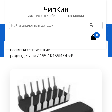
ЧипКин
Для тех кто любит запах канифоли
🔍
Перейти
Рубрика
к
0
Корзин
содержимому
Перейти
ЧипКин
К155ИЕ4 #P
> >
Главная
/
Советские
к
радиодетали
/
155
/ К155ИЕ4 #P
содержимому