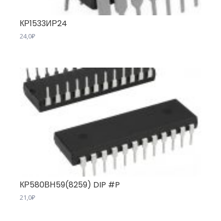
КР1533ИР24
24,0
₽
КР580ВН59(8259) DIP #P
21,0
₽