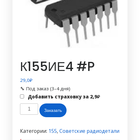
К155ИЕ4 #P
29,0
₽
🔧 Под заказ (3–4 дня)
Добавить страховку за
2,9
₽
Количество
Заказать
товара
К155ИЕ4
#P
Категории:
155
,
Советские радиодетали