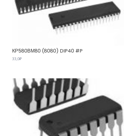
КР580ВМ80 (8080) DIP40 #P
33,0
₽