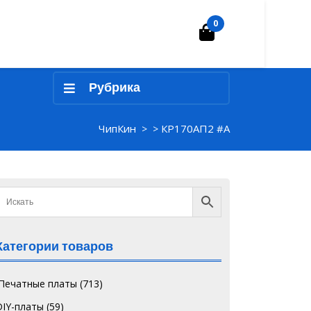
0
Корзина
Рубрика
ЧипКин
КР170АП2 #А
> >
Категории товаров
`Печатные платы
(713)
DIY-платы
(59)