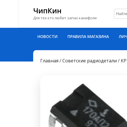
ЧипКин
Для тех кто любит запах канифоли
Перейти
НОВОСТИ
ПРАВИЛА МАГАЗИНА
ЛИЧ
к
содержимому
Перейти
к
Главная
/
Советские радиодетали
/ К
содержимому