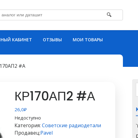
🔍
НЫЙ КАБИНЕТ
ОТЗЫВЫ
МОИ ТОВАРЫ
Р170АП2 #А
КР170АП2 #А
26,0
₽
Недоступно
Категория:
Советские радиодетали
Продавец:
Pavel