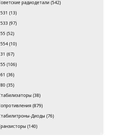
Советские радиодетали
(542)
1531
(13)
1533
(97)
155
(52)
1554
(10)
531
(67)
555
(106)
561
(36)
580
(35)
Стабилизаторы
(38)
Сопротивления
(879)
Стабилитроны-Диоды
(76)
Транзисторы
(140)