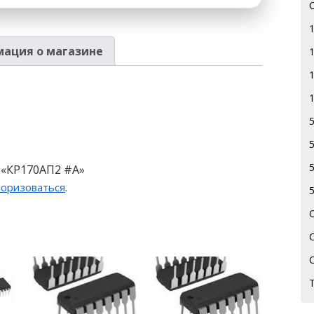
ация о магазине
 «КР170АП2 #А»
торизоваться
.