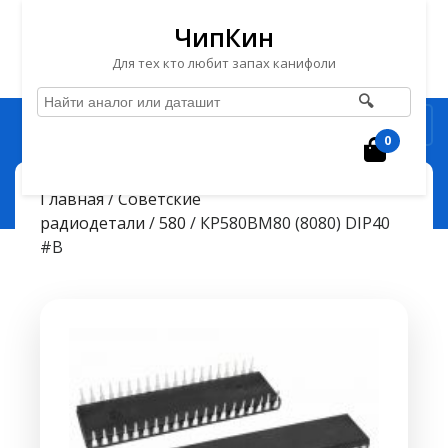
ЧипКин
Для тех кто любит запах канифоли
🔍
Перейти
Рубрика
к
0
Корзин
содержимому
Перейти
ЧипКин
КР580ВМ80 (8080) DIP40 #B
> >
Главная
/
Советские
к
радиодетали
/
580
/ КР580ВМ80 (8080) DIP40
содержимому
#B