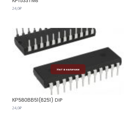
КР1533ТМ8
24,0
₽
Нет в наличии
КР580ВВ51(8251) DIP
24,0
₽