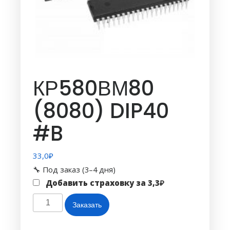
КР580ВМ80
(8080) DIP40
#B
33,0
₽
🔧 Под заказ (3–4 дня)
Добавить страховку за
3,3
₽
Количество
Заказать
товара
КР580ВМ80