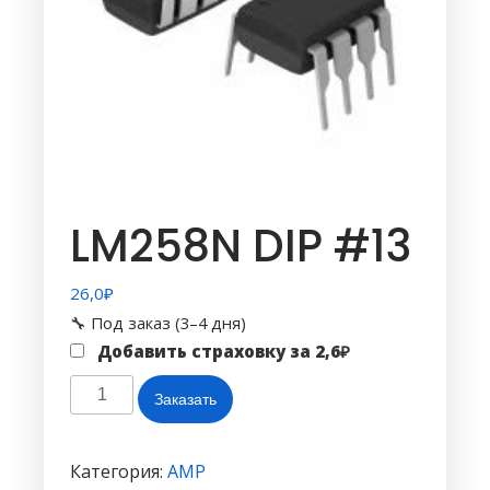
LM258N DIP #13
26,0
₽
🔧 Под заказ (3–4 дня)
Добавить страховку за
2,6
₽
Количество
Заказать
товара
LM258N
DIP
Категория:
AMP