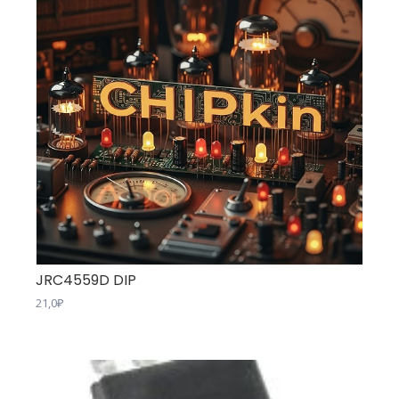
JRC4559D DIP
21,0
₽