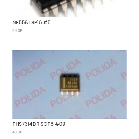
NE558 DIP16 #5
54,0
₽
THS7314DR SOP8 #09
43,0
₽