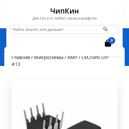
ЧипКин
Для тех кто любит запах канифоли
🔍
Перейти
Рубрика
к
0
Корзин
содержимому
Перейти
ЧипКин
LM258N DIP #13
> >
Главная
/
Микросхемы
/
AMP
/ LM258N DIP
к
#13
содержимому