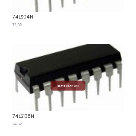
74LS04N
32,0
₽
Нет в наличии
74LS138N
34,0
₽