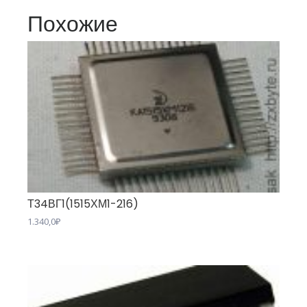
Похожие
Т34ВГ1(1515ХМ1-216)
1.340,0
₽