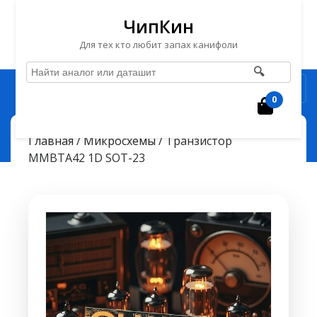
ЧипКин
Для тех кто любит запах канифоли
🔍
Перейти
Рубрика
к
0
Корзин
содержимому
Перейти
ЧипКин
Транзистор MMBTA42 1D SOT-23
> >
Главная
/
Микросхемы
/ Транзистор
к
MMBTA42 1D SOT-23
содержимому