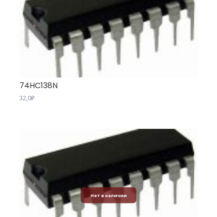
74HC138N
32,0
₽
Нет в наличии