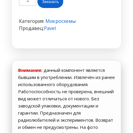
Заказать
товара
Транзистор
MMBTA42
Категория:
Микросхемы
1D
Продавец:
Pavel
SOT-
23
Внимание:
данный компонент является
бывшим в употреблении. Извлечён из ранее
использованного оборудования.
Работоспособность не проверена, внешний
вид может отличаться от нового. Без
заводской упаковки, документации и
гарантии. Предназначен для
радиолюбителей и экспериментов. Возврат
и обмен не предусмотрены. На фото