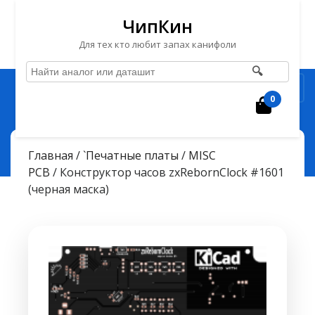
ЧипКин
Для тех кто любит запах канифоли
🔍
Перейти
Рубрика
к
0
Корзин
содержимому
Перейти
ЧипКин
> >
к
Конструктор часов zxRebornClock #1601 (черная маска)
Главная
/
`Печатные платы
/
MISC
содержимому
PCB
/ Конструктор часов zxRebornClock #1601
(черная маска)