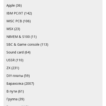
Apple
(36)
IBM PC/XT
(142)
MISC PCB
(106)
MSX
(23)
N8VEM & S100
(11)
SBC & Game console
(113)
Sound card
(64)
USSR
(110)
ZX
(231)
DIY-платы
(59)
Барахолка
(2007)
В пути
(61)
Группа
(39)