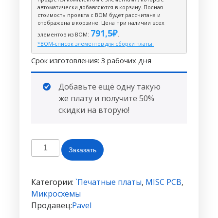
автоматически добавляются в корзину. Полная
стоимость проекта с BOM будет рассчитана и
отображена в корзине. Цена при наличии всех
791,5
₽
элементов из ВОМ:
.
*BOM-список элементов для сборки платы.
Срок изготовления: 3 рабочих дня
Добавьте ещё одну такую
же плату и получите 50%
скидки на вторую!
Количество
Заказать
товара
Конструктор
часов
Категории:
`Печатные платы
,
MISC PCB
,
zxRebornClock
Микросхемы
#1601
Продавец:
Pavel
(черная