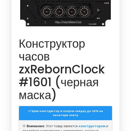
Конструктор
часов
zxRebornClock
#1601 (черная
маска)
✅ Купи конструктор и получи скидку до 50% на
печатную плату
💡
Внимание:
Этот товар является
конструктором
и
продаётся комплектом с элементами, которые