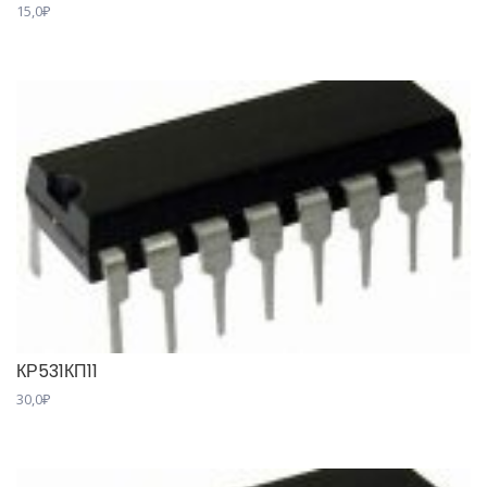
15,0
₽
КР531КП11
30,0
₽