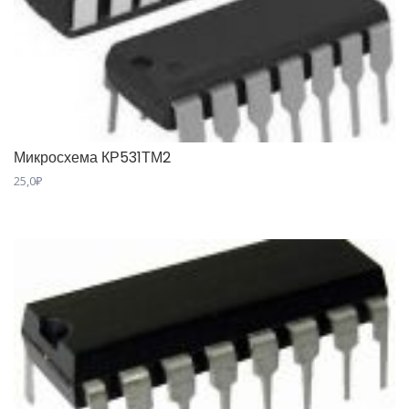
Микросхема КР531ТМ2
25,0
₽