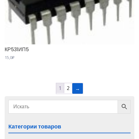
КР531ИП5
15,0
₽
1
2
→
Категории товаров