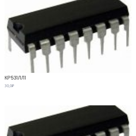
КР531ЛЛ1
30,0
₽