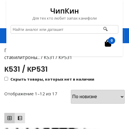
ЧипКин
Для тех кто любит запах канифоли
🔍
Перейти
Рубрика
к
0
Корзин
содержимому
Главная
/
Барахолка
/
Микросхемы, диоды,
Перейти
стабилитроны...
/ К531 / КР531
к
содержимому
К531 / КР531
Скрыть товары, которых нет в наличии
Сортировка:
Отображение 1–12 из 17
самые
недавние