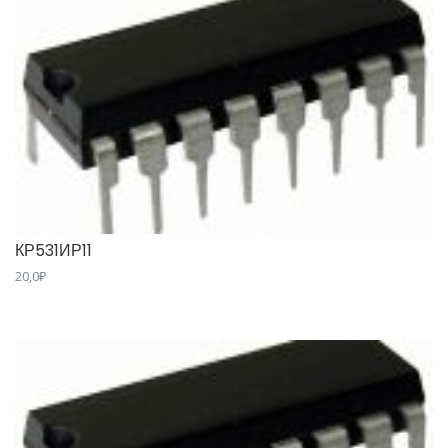
КР531ИР11
20,0
₽