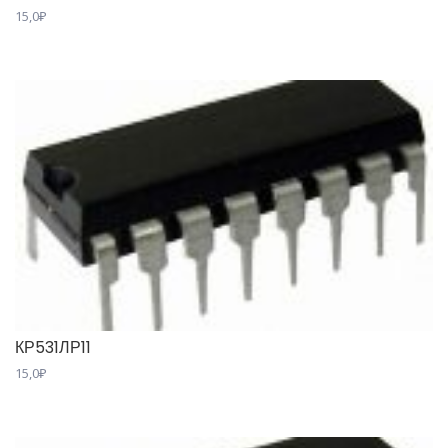
15,0
₽
КР531ЛР11
15,0
₽