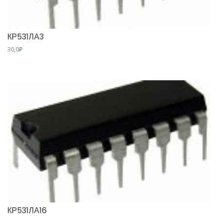
КР531ЛА3
30,0
₽
КР531ЛА16