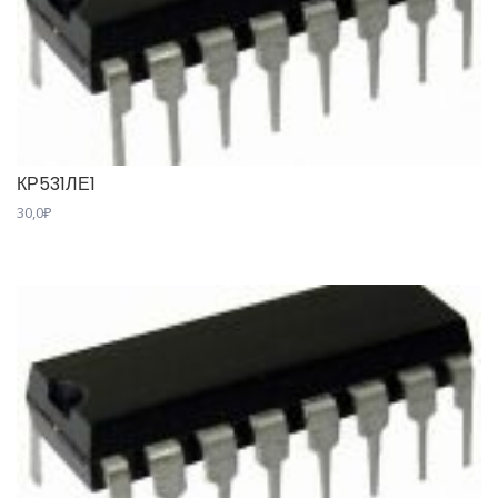
КР531ЛЕ1
30,0
₽