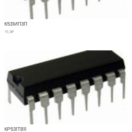
К531ИП3П
15,0
₽
КР531ТВ11