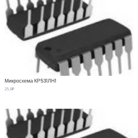
Микросхема КР531ЛН1
25,0
₽