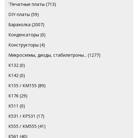
`Печатные платы
(713)
DIY-платы
(59)
Барахолка
(2007)
Конденсаторы
(0)
Конструкторы
(4)
Микросхемы, диоды, стабилитроны...
(1277)
К132
(0)
К142
(0)
К155 / КМ155
(89)
К176
(29)
К511
(0)
К531 / КР531
(17)
К555 / КМ555
(41)
К561
(40)