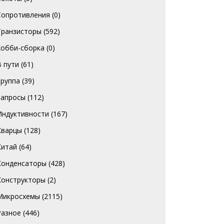
Сопротивления
(0)
Транзисторы
(592)
Хобби-сборка
(0)
В пути
(61)
Группа
(39)
Запросы
(112)
Индуктивности
(167)
Кварцы
(128)
Китай
(64)
Конденсаторы
(428)
Конструкторы
(2)
Микросхемы
(2115)
Разное
(446)