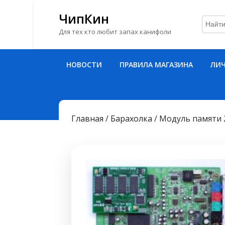
ЧипКин
Для тех кто любит запах канифоли
Перейти
НОВОСТИ
ПРАВИЛА МАГАЗИНА
ЛИЧ
к
содержимому
Перейти
к
содержимому
Главная
/
Барахолка
/ Модуль памяти 