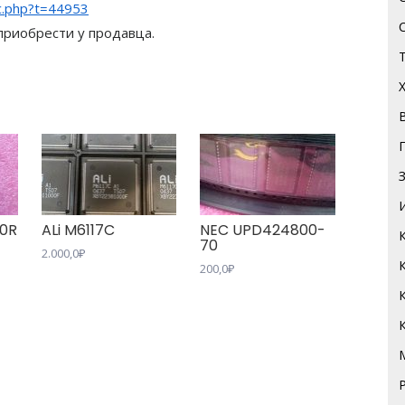
c.php?t=44953
приобрести у продавца.
70R
ALi M6117C
NEC UPD424800-
70
2.000,0
₽
200,0
₽