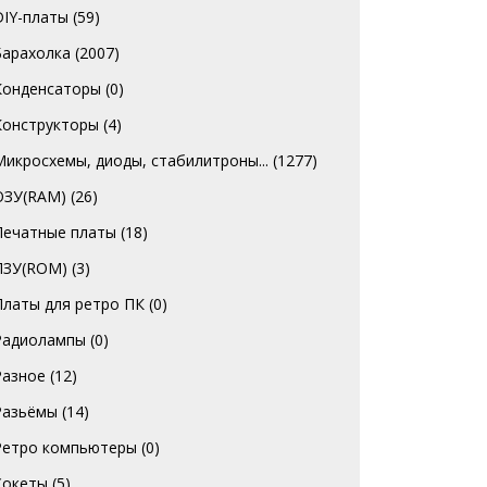
DIY-платы
(59)
Барахолка
(2007)
Конденсаторы
(0)
Конструкторы
(4)
Микросхемы, диоды, стабилитроны...
(1277)
ОЗУ(RAM)
(26)
Печатные платы
(18)
ПЗУ(ROM)
(3)
Платы для ретро ПК
(0)
Радиолампы
(0)
Разное
(12)
Разьёмы
(14)
Ретро компьютеры
(0)
Сокеты
(5)