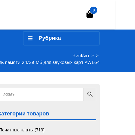
0
Корзина
Рубрика
ЧипКин
> >
ь памяти 24/28 Мб для звуковых карт AWE64
Категории товаров
`Печатные платы
(713)