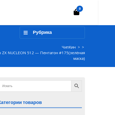
0
Корзина
Рубрика
ЧипКин
> >
р ZX NUCLEON 512 — Пентагон #175(зелёная
маска)
Категории товаров