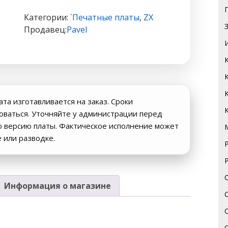
ZX
Категории:
`Печатные платы
,
ZX
NUCLEON
Продавец:
Pavel
512
-
Пентагон
#175(зелёная
маска)
ата изготавливается на заказ. Сроки
роваться. Уточняйте у администрации перед
ю версию платы. Фактическое исполнение может
е или разводке.
Информация о магазине