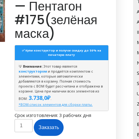
— Пентагон
#175(зелёная
маска)
✅ Купи конструктор и получи скидку до 50% на
печатную плату
💡
Внимание:
Этот товар является
конструктором
и продаётся комплектом с
элементами, которые автоматически
добавляются в корзину. Полная стоимость
проекта с BOM будет рассчитана и отображена в
корзине. Цена при наличии всех элементов из
3.738,0
₽
ВОМ:
.
*BOM-список элементов для сборки платы.
Срок изготовления: 3 рабочих дня
Количество
Заказать
товара
Конструктор