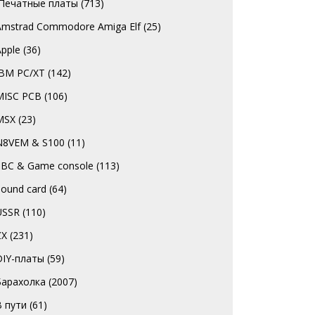
`Печатные платы
(713)
Amstrad Commodore Amiga Elf
(25)
Apple
(36)
IBM PC/XT
(142)
MISC PCB
(106)
MSX
(23)
N8VEM & S100
(11)
SBC & Game console
(113)
Sound card
(64)
USSR
(110)
ZX
(231)
DIY-платы
(59)
Барахолка
(2007)
В пути
(61)