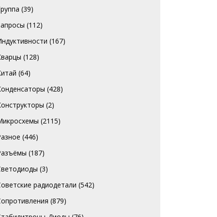
Группа
(39)
Запросы
(112)
Индуктивности
(167)
Кварцы
(128)
Китай
(64)
Конденсаторы
(428)
Конструкторы
(2)
Микросхемы
(2115)
Разное
(446)
Разъёмы
(187)
Светодиоды
(3)
Советские радиодетали
(542)
Сопротивления
(879)
Стабилитроны-Диоды
(76)