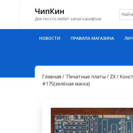
ЧипКин
Для тех кто любит запах канифоли
Перейти
НОВОСТИ
ПРАВИЛА МАГАЗИНА
ЛИЧ
к
содержимому
Перейти
к
содержимому
Главная
/
`Печатные платы
/
ZX
/ Конс
#175(зелёная маска)