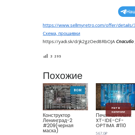
Наш
https://www.sellmyretro.com/offer/details
Схема, прошивки
https://yadi.sk/d/jk2gzOed8RbOJA
Спасибо
3 295
Похожие
BOM
Нет в
наличии
Конструктор
Печатная плата
Ленинград-2
XT-IDE-CF-
#209(черная
OPTIMA #110
маска)
567,0
₽