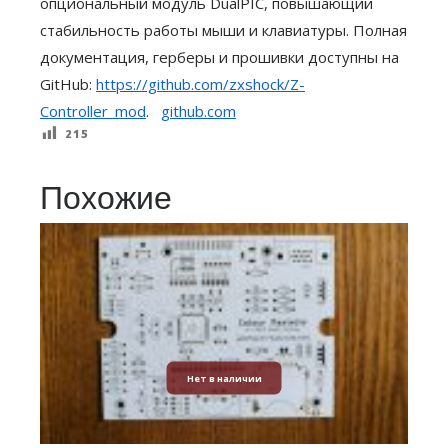
опциональный модуль DualPIC, повышающий
стабильность работы мыши и клавиатуры. Полная
документация, герберы и прошивки доступны на
GitHub:
https://github.com/zxshock/Z-
Controller_mod
.
github.com
215
Похожие
Нет в наличии