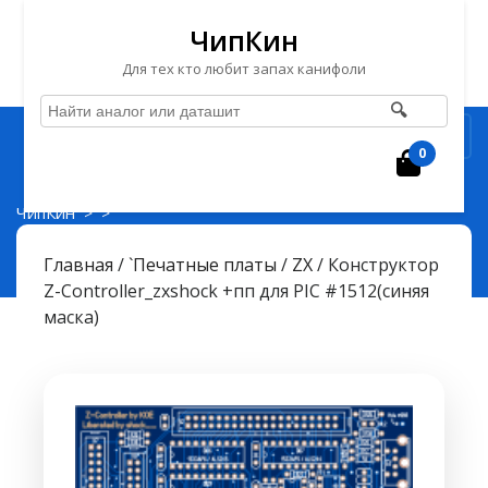
ЧипКин
Для тех кто любит запах канифоли
🔍
Перейти
Рубрика
к
0
Корзин
содержимому
Перейти
ЧипКин
> >
к
Конструктор Z-Controller_zxshock +пп для PIC
содержимому
#1512(синяя маска)
Главная
/
`Печатные платы
/
ZX
/ Конструктор
Z-Controller_zxshock +пп для PIC #1512(синяя
маска)