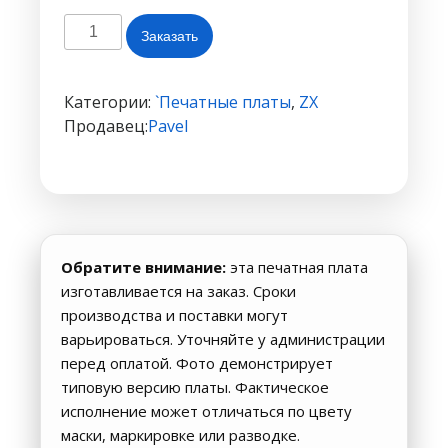
Количество
Заказать
товара
Конструктор
Z-
Категории:
`Печатные платы
,
ZX
Controller_zxshock
Продавец:
Pavel
+пп
для
PIC
#1512(синяя
маска)
Обратите внимание:
эта печатная плата
изготавливается на заказ. Сроки
производства и поставки могут
варьироваться. Уточняйте у администрации
перед оплатой. Фото демонстрирует
типовую версию платы. Фактическое
исполнение может отличаться по цвету
маски, маркировке или разводке.