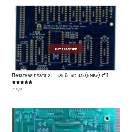
Нет в наличии
Печатная плата XT-IDE 8-Bit IDE(ENIG) #11
Оценка
710,0
₽
5.00
из 5