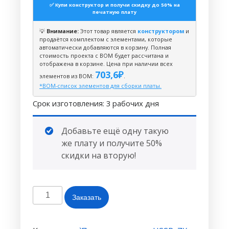
✅ Купи конструктор и получи скидку до 50% на
печатную плату
💡
Внимание:
Этот товар является
конструктором
и
продаётся комплектом с элементами, которые
автоматически добавляются в корзину. Полная
стоимость проекта с BOM будет рассчитана и
отображена в корзине. Цена при наличии всех
703,6
₽
элементов из ВОМ:
.
*BOM-список элементов для сборки платы.
Срок изготовления: 3 рабочих дня
Добавьте ещё одну такую
же плату и получите 50%
скидки на вторую!
Количество
Заказать
товара
Конструктор
ZX