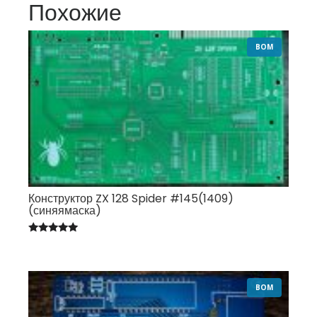
Похожие
BOM
Конструктор ZX 128 Spider #145(1409)
(синяямаска)
Оценка
5.00
из 5
BOM