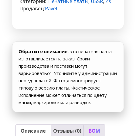
Категории:
`Печатные платы
,
USSR
,
ZX
WiFi
Продавец:
Pavel
(ESP12E
+
RS-
232)
v1.5
#1517
Обратите внимание:
эта печатная плата
(черная
изготавливается на заказ. Сроки
маска)
производства и поставки могут
варьироваться. Уточняйте у администрации
перед оплатой. Фото демонстрирует
типовую версию платы. Фактическое
исполнение может отличаться по цвету
маски, маркировке или разводке.
Описание
Отзывы (0)
BOM