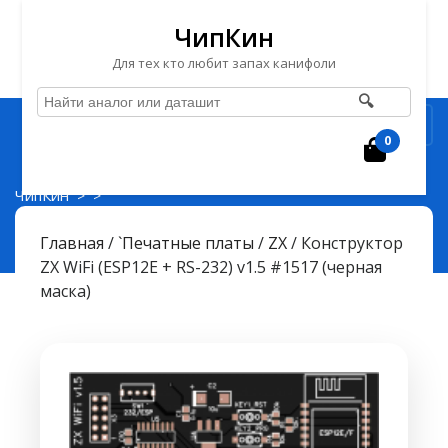
ЧипКин
Для тех кто любит запах канифоли
🔍
Перейти
Рубрика
к
0
Корзин
содержимому
Перейти
ЧипКин
> >
к
Конструктор ZX WiFi (ESP12E + RS-232) v1.5 #1517
содержимому
(черная маска)
Главная
/
`Печатные платы
/
ZX
/ Конструктор
ZX WiFi (ESP12E + RS-232) v1.5 #1517 (черная
маска)