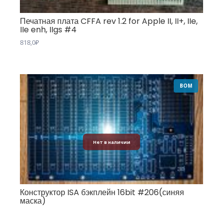
Печатная плата CFFA rev 1.2 for Apple II, II+, IIe,
IIe enh, IIgs #4
818,0
₽
BOM
Нет в наличии
Конструктор ISA бэкплейн 16bit #206(синяя
маска)