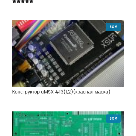
Оценка
5.00
из 5
BOM
Конструктор uMSX #13(1,2)(красная маска)
BOM