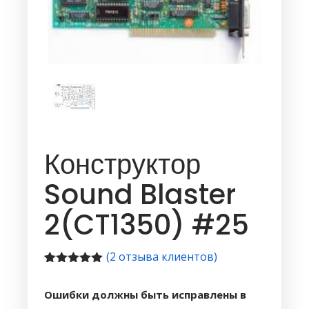
Конструктор
Sound Blaster
2(CT1350) #25
(
2
отзыва клиентов)
Рейтинг
1
5.00
из 5
Ошибки должны быть исправлены в
на основе
опроса