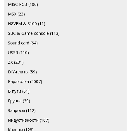
MISC PCB
(106)
MSX
(23)
N8VEM & S100
(11)
SBC & Game console
(113)
Sound card
(64)
USSR
(110)
ZX
(231)
DIY-платы
(59)
Барахолка
(2007)
В пути
(61)
Группа
(39)
Запросы
(112)
Индуктивности
(167)
Кварцы
(128)