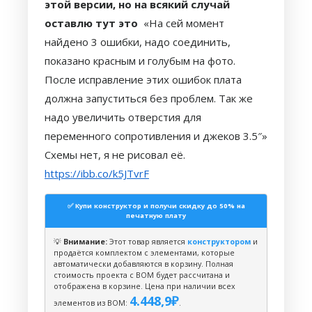
этой версии, но на всякий случай
пользователя
оставлю тут это
«На сей момент
найдено 3 ошибки, надо соединить,
показано красным и голубым на фото.
После исправление этих ошибок плата
должна запуститься без проблем. Так же
надо увеличить отверстия для
переменного сопротивления и джеков 3.5″»
Схемы нет, я не рисовал её.
https://ibb.co/k5JTvrF
✅ Купи конструктор и получи скидку до 50% на
печатную плату
💡
Внимание:
Этот товар является
конструктором
и
продаётся комплектом с элементами, которые
автоматически добавляются в корзину. Полная
стоимость проекта с BOM будет рассчитана и
отображена в корзине. Цена при наличии всех
4.448,9
₽
элементов из ВОМ:
.