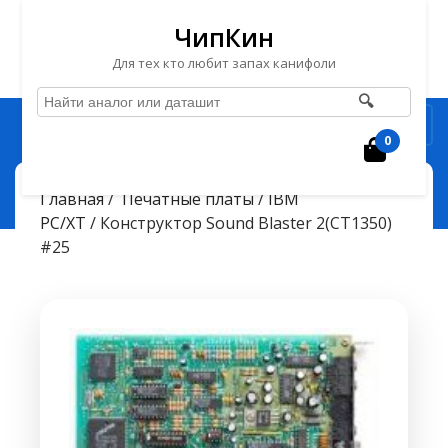
ЧипКин
Для тех кто любит запах канифоли
🔍
Перейти
Рубрика
к
0
Корзин
содержимому
Перейти
ЧипКин
Конструктор Sound Blaster 2(CT1350) #25
> >
Главная
/
`Печатные платы
/
IBM
к
PC/XT
/ Конструктор Sound Blaster 2(CT1350)
содержимому
#25