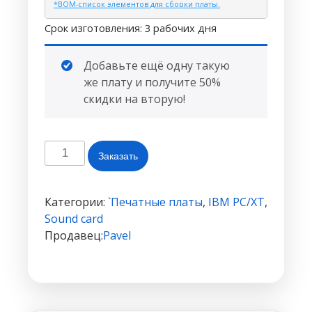
*BOM-список элементов для сборки платы.
Срок изготовления: 3 рабочих дня
Добавьте ещё одну такую
же плату и получите 50%
скидки на вторую!
Количество
Заказать
товара
Конструктор
Sound
Категории:
`Печатные платы
,
IBM PC/XT
,
Blaster
Sound card
2(CT1350)
Продавец:
Pavel
#25