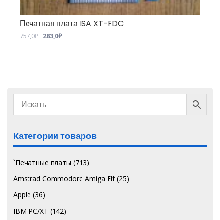
Печатная плата ISA XT-FDC
Первоначальная
Текущая
757,0
₽
283,0
₽
цена
цена:
составляла
283,0₽.
757,0₽.
Категории товаров
`Печатные платы
(713)
Amstrad Commodore Amiga Elf
(25)
Apple
(36)
IBM PC/XT
(142)