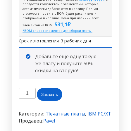
продаётся комплектом с элементами, которые
автоматически добавляются в корзину. Полная
стоимость проекта с BOM будет рассчитана и
отображена в корзине. Цена при наличии всех
531,1
₽
элементов из ВОМ:
.
*BOM-список элементов для сборки платы.
Срок изготовления: 3 рабочих дня
Добавьте ещё одну такую
же плату и получите 50%
скидки на вторую!
Количество
Заказать
товара
Конструктор
HIDman
Категории:
`Печатные платы
,
IBM PC/XT
#773(фиолетовая
Продавец:
Pavel
и