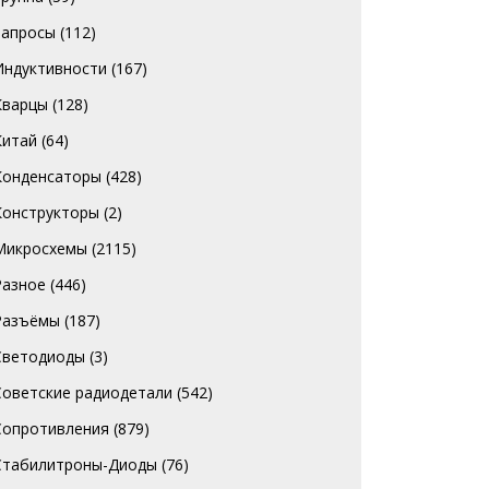
Запросы
(112)
Индуктивности
(167)
Кварцы
(128)
Китай
(64)
Конденсаторы
(428)
Конструкторы
(2)
Микросхемы
(2115)
Разное
(446)
Разъёмы
(187)
Светодиоды
(3)
Советские радиодетали
(542)
Сопротивления
(879)
Стабилитроны-Диоды
(76)