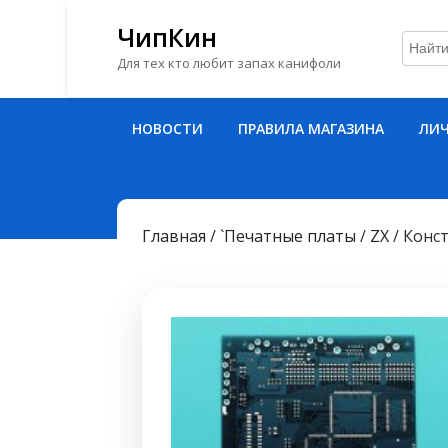
ЧипКин
Для тех кто любит запах канифоли
Перейти
НОВОСТИ
ПРАВИЛА МАГАЗИНА
ЛИЧ
к
содержимому
Перейти
к
содержимому
Главная
/
`Печатные платы
/
ZX
/ Конст