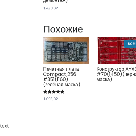
демонтаж)
1.428,0
₽
Похожие
BOM
Печатная плата
Конструктор AYX
Compact 256
#70(1450)(черн
#351(1160)
маска)
(зелёная маска)
Оценка
1.093,0
₽
5.00
из 5
text