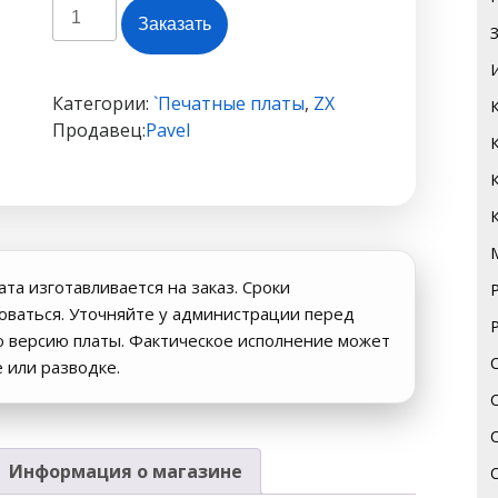
Количество
Заказать
товара
Конструктор
Speccy2010
Категории:
`Печатные платы
,
ZX
R2
Продавец:
Pavel
(черная
маска)
#104a
ата изготавливается на заказ. Сроки
роваться. Уточняйте у администрации перед
ю версию платы. Фактическое исполнение может
е или разводке.
Информация о магазине