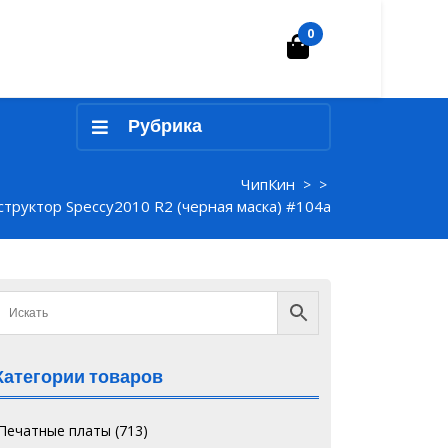
0
Корзина
Рубрика
ЧипКин
> >
структор Speccy2010 R2 (черная маска) #104a
Категории товаров
`Печатные платы
(713)