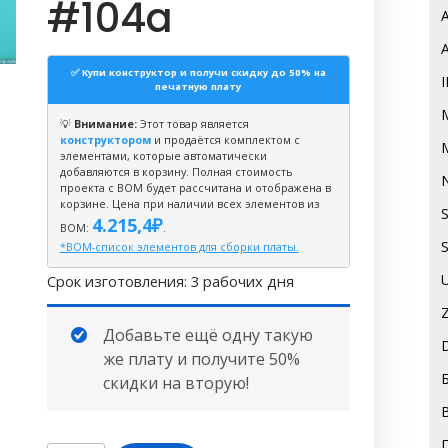
#104a
✅ Купи конструктор и получи скидку до 50% на
печатную плату
💡
Внимание:
Этот товар является
конструктором
и продаётся комплектом с
элементами, которые автоматически
добавляются в корзину. Полная стоимость
проекта с BOM будет рассчитана и отображена в
корзине. Цена при наличии всех элементов из
4.215,4
₽
ВОМ:
.
*BOM-список элементов для сборки платы.
Срок изготовления: 3 рабочих дня
Добавьте ещё одну такую
же плату и получите 50%
скидки на вторую!