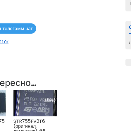
 телегамм чат
010/
тересно…
75
STR755FV2T6
(оригинал,