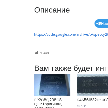
Описание
Наш
https://code.google.com/archive/p/speccy2
1 550
Вам также будет ин
EP2C8Q208C8
K4S561632H-UC
QFP (оригинал,
187,0
₽