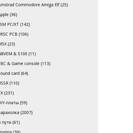
Amstrad Commodore Amiga Elf
(25)
Apple
(36)
IBM PC/XT
(142)
MISC PCB
(106)
MSX
(23)
N8VEM & S100
(11)
SBC & Game console
(113)
Sound card
(64)
USSR
(110)
ZX
(231)
DIY-платы
(59)
Барахолка
(2007)
В пути
(61)
Группа
(39)