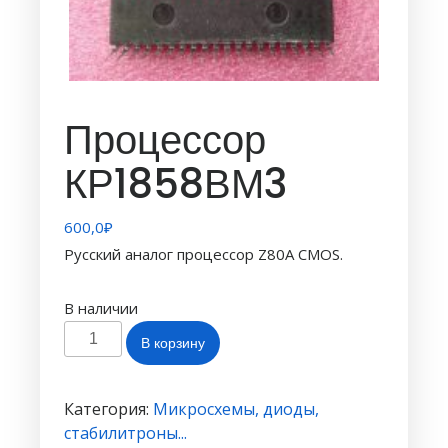
Процессор
КР1858ВМ3
600,0
₽
Русский аналог процессор Z80A CMOS.
В наличии
Количество
В корзину
товара
Процессор
КР1858ВМ3
Категория:
Микросхемы, диоды,
стабилитроны...