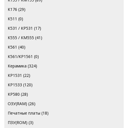
К176
(29)
К511
(0)
К531 / КР531
(17)
К555 / КМ555
(41)
К561
(40)
К561/КР1561
(0)
Керамика
(324)
КР1531
(22)
КР1533
(120)
КР580
(28)
ОЗУ(RAM)
(26)
Печатные платы
(18)
ПЗУ(ROM)
(3)