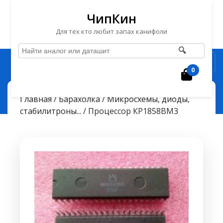
ЧипКин
Для тех кто любит запах канифоли
🔍
Перейти
Рубрика
к
0
Корзин
содержимому
Перейти
ЧипКин
Процессор КР1858ВМ3
> >
Главная
/
Барахолка
/
Микросхемы, диоды,
к
стабилитроны...
/ Процессор КР1858ВМ3
содержимому