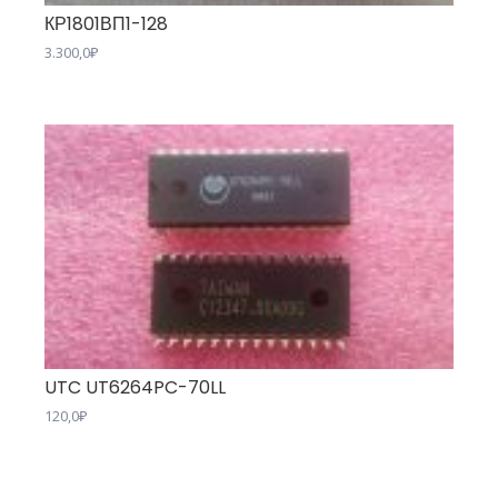
КР1801ВП1-128
3.300,0
₽
UTC UT6264PC-70LL
120,0
₽